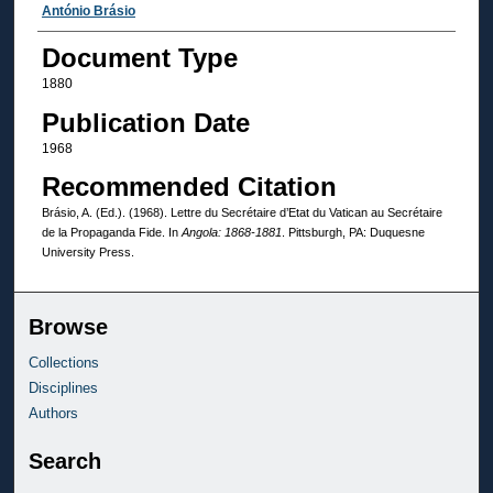
Authors
António Brásio
Document Type
1880
Publication Date
1968
Recommended Citation
Brásio, A. (Ed.). (1968). Lettre du Secrétaire d’Etat du Vatican au Secrétaire
de la Propaganda Fide. In
Angola: 1868-1881
. Pittsburgh, PA: Duquesne
University Press.
Browse
Collections
Disciplines
Authors
Search